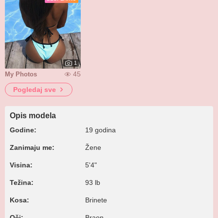
1
45
My Photos
Pogledaj sve
Opis modela
Godine:
19 godina
Zanimaju me:
Žene
Visina:
5'4"
Težina:
93 lb
Kosa:
Brinete
Oči:
Braon