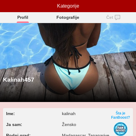
Kalinah457
Kategorije
Profil
Fotografije
Čet
Kalinah457
Ime:
kalinah
Šta je
FanBoost?
Ja sam:
Žensko
Rodni grad:
Madagascar, Tananarive