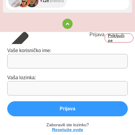
+128
pratilaca
Prijava
Priključi
se
Vaše korisničko ime:
Vaša lozinka:
Prijava
Zaboravili ste lozinku?
Resetujte ovde