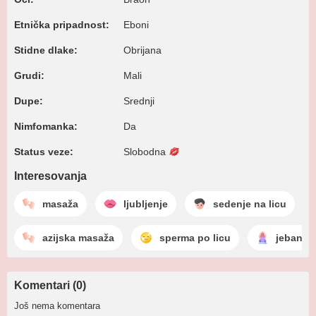
Etnička pripadnost:
Eboni
Stidne dlake:
Obrijana
Grudi:
Mali
Dupe:
Srednji
Nimfomanka:
Da
Status veze:
Slobodna
Interesovanja
masaža
ljubljenje
sedenje na licu
azijska masaža
sperma po licu
jebanje 
Komentari (0)
Još nema komentara