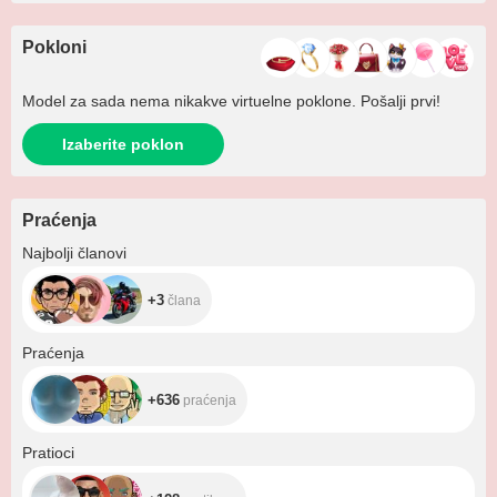
Pokloni
Model za sada nema nikakve virtuelne poklone. Pošalji prvi!
Izaberite poklon
Praćenja
+3
Najbolji članovi
+3
člana
+636
Praćenja
+636
praćenja
+128
Pratioci