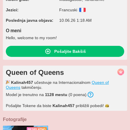
Jezici:
Francuski
Poslednja javna objava:
10.06.26 1:18 AM
O meni
Hello, welcome to my room!
Pošaljite Bakšiš
Queen of Queens
Kalinah457
učestvuje na Internacionalnom
Queen of
Queens
takmičenju.
Model je trenutno na
1128 mestu
(0 poena).
Pošaljite Tokene da biste
Kalinah457
približili
pobedi!
Fotografije
BESPLATNO