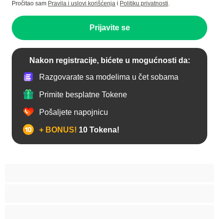
Pročitao sam
Pravila i uslovi korišćenja
i
Politiku privatnosti
.
Prijavite se
Nakon registracije, bićete u mogućnosti da:
Razgovarate sa modelima u čet sobama
Primite besplatne Tokene
Pošaljete napojnicu
+ BONUS!
10 Tokena!
Anal
Arapski
Azijski