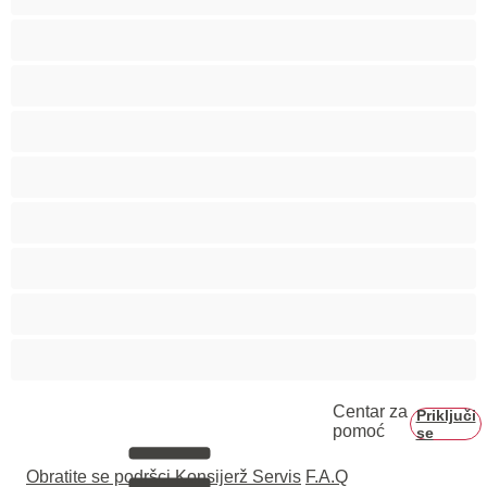
Starije
Studentkinje
Tinejdžerke 18+
Trudnice
Velike grudi
Velike sise
Veliko dupe
Vezivanje
Centar za
Priključi
pomoć
se
Obratite se podršci
Konsijerž Servis
F.A.Q