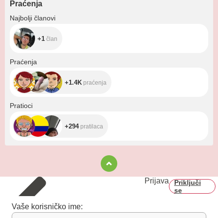
Praćenja
+1
Najbolji članovi
+1
član
+1.4K
Praćenja
+1.4K
praćenja
+294
Pratioci
+294
pratilaca
Prijava
Priključi
se
Vaše korisničko ime: