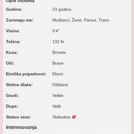
Opis modela
Godine:
23 godina
Zanimaju me:
Muškarci, Žene, Parovi, Trans
Visina:
5'4"
Težina:
132 lb
Kosa:
Brinete
Oči:
Braon
Etnička pripadnost:
Eboni
Stidne dlake:
Ošišana
Grudi:
Velike
Dupe:
Velik
Status veze:
Slobodna
Interesovanja