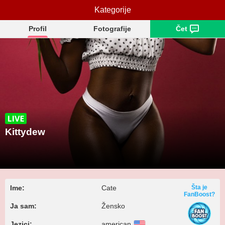
Kategorije
Kittydew
Profil
Fotografije
Čet
Kittydew
Ime:
Cate
Šta je
FanBoost?
Ja sam:
Žensko
Jezici:
american