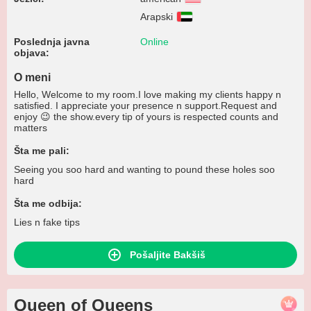
Arapski
Poslednja javna
Online
objava:
O meni
Hello, Welcome to my room.I love making my clients happy n
satisfied. I appreciate your presence n support.Request and
enjoy 😉 the show.every tip of yours is respected counts and
matters
Šta me pali:
Seeing you soo hard and wanting to pound these holes soo
hard
Šta me odbija:
Lies n fake tips
Pošaljite Bakšiš
Queen of Queens