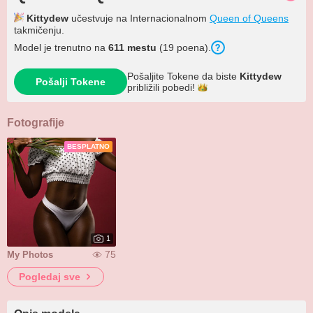
Kittydew
učestvuje na Internacionalnom
Queen of Queens
takmičenju.
Model je trenutno na
611 mestu
(19 poena).
Pošaljite Tokene da biste
Kittydew
Pošalji Tokene
približili
pobedi!
Fotografije
BESPLATNO
1
75
My Photos
Pogledaj sve