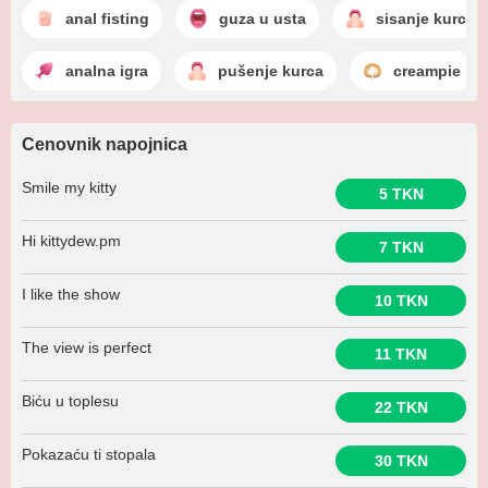
anal fisting
guza u usta
sisanje kurca
analna igra
pušenje kurca
creampie
Cenovnik napojnica
Smile my kitty
5 TKN
Hi kittydew.pm
7 TKN
I like the show
10 TKN
The view is perfect
11 TKN
Biću u toplesu
22 TKN
Pokazaću ti stopala
30 TKN