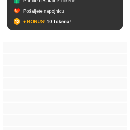
Primite besplatne Tokene
Pošaljete napojnicu
+ BONUS!
10 Tokena!
Anal
Arapski
Azijski
Babes
Bake
BBW
Belkinje
Brinete