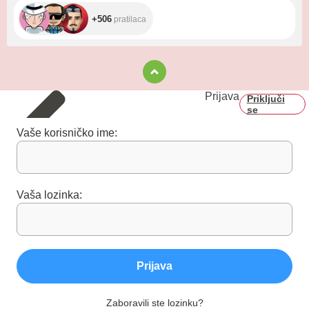
+506
pratilaca
Prijava
Priključi
se
Vaše korisničko ime:
Vaša lozinka:
Prijava
Zaboravili ste lozinku?