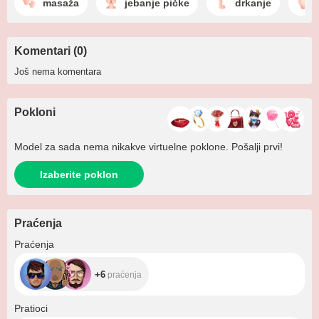
masaža
jebanje pičke
drkanje
Komentari (0)
Još nema komentara
Pokloni
Model za sada nema nikakve virtuelne poklone. Pošalji prvi!
Izaberite poklon
Praćenja
+6
Praćenja
+6
praćenja
+506
Pratioci