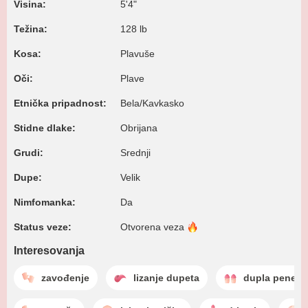
Visina:
5'4"
Težina:
128 lb
Kosa:
Plavuše
Oči:
Plave
Etnička pripadnost:
Bela/Kavkasko
Stidne dlake:
Obrijana
Grudi:
Srednji
Dupe:
Velik
Nimfomanka:
Da
Status veze:
Otvorena
veza
Interesovanja
zavođenje
lizanje dupeta
dupla penetra