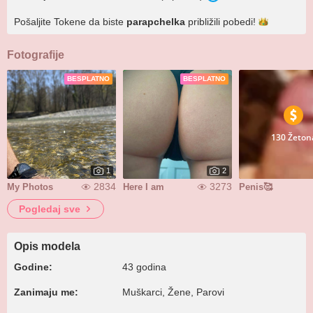
Pošaljite Tokene da biste
parapchelka
približili
pobedi!
Fotografije
BESPLATNO
BESPLATNO
130 Žeton
1
2
2834
3273
My Photos
Here I am
Penis🥰
Pogledaj sve
Opis modela
Godine:
43 godina
Zanimaju me:
Muškarci, Žene, Parovi