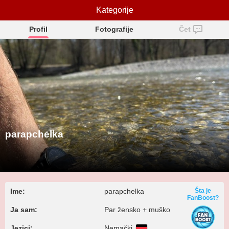
parapchelka
Kategorije
Profil
Fotografije
Čet
parapchelka
Ime:
parapchelka
Šta je
FanBoost?
Ja sam:
Par žensko + muško
Jezici:
Nemački